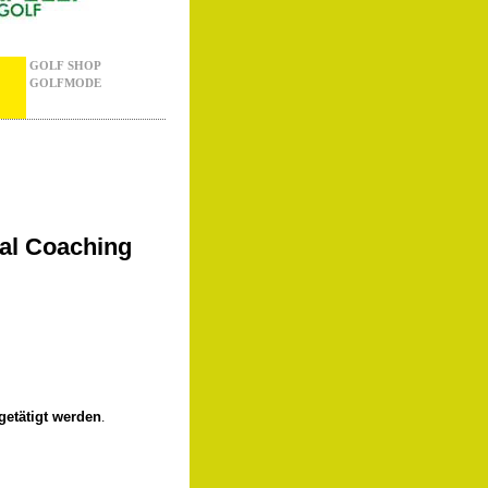
GOLF SHOP
GOLFMODE
tal Coaching
getätigt werden
.