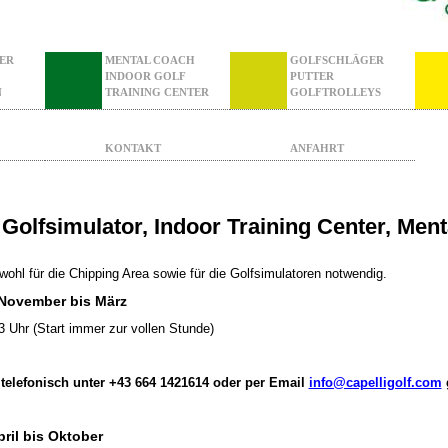
ER
MENTAL COACH
GOLFSCHLÄGER
INDOOR GOLF
PUTTER
N
TRAINING CENTER
GOLFTROLLEYS
KONTAKT
ANFAHRT
Golfsimulator, Indoor Training Center, Men
wohl für die Chipping Area sowie für die Golfsimulatoren notwendig.
November bis März
 Uhr (Start immer zur vollen Stunde)
telefonisch unter +43 664 1421614 oder per Email
info@capelligolf.com
ril bis Oktober