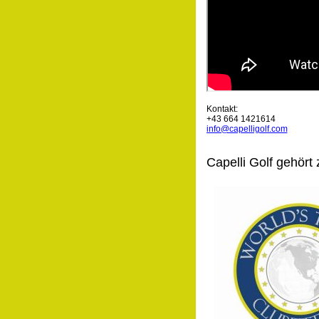
Kontakt:
+43 664 1421614
info@capelligolf.com
Capelli Golf gehört 